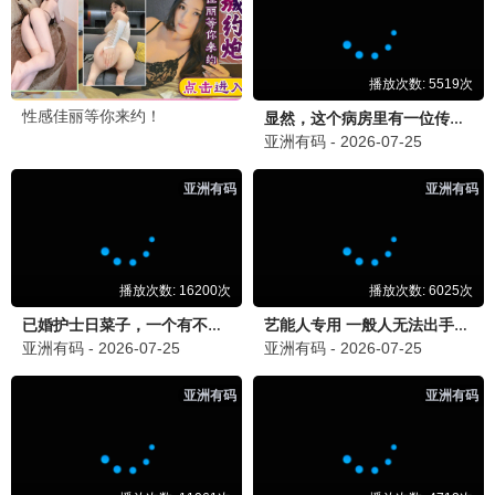
麦田天堂·2024
丰收资源，海量存储
麦田下载
8.5分