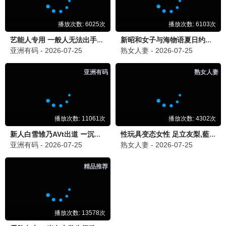
麦田时代·2026
麦田匠心，鸿篇巨制
麦田下载
10.2分
麦田风暴·2026