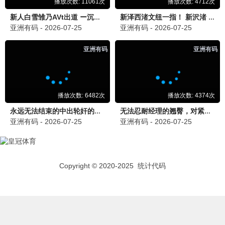
麦田留言 · 分享你的丰收观影
麦田影迷
2026-05-23
麦田影院下载太丰收了！麦田剧场全是好片，
丰收片库资源丰富！
丰收达人
2026-05-22
麦田热播栏目热度爆表，麦田精选也很靠谱，
画质清晰。