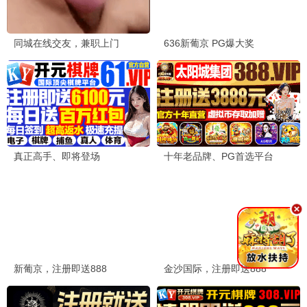
丰收之恋·2026
麦田品质，好剧不断
麦田下载
9.3分
💎 丰收宝藏
更多麦田
丰收品质，珍藏资源