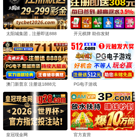
麦田传奇·2024
精选好片，麦田品质
麦田下载
9.5分